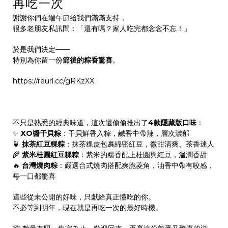
再吃一次
謝謝你們在端午節給我們滿滿支持，
很多老朋友私訊問：「還有嗎？家人吃完都念念不忘！」
於是我們決定——
特別為你留一份
節後的粽香驚喜
。
https://reurl.cc/gRKzXX
不只是熟悉的經典味道，這次還偷偷推出了
4款隱藏版口味
：
✨
XO醬干貝粽
：干貝鮮香入粽，鹹香中帶辣，層次濃郁
🍵
抹茶紅豆粿粽
：抹茶粿皮包裹綿密紅豆，微甜清爽、茶香迷人
🌾
紫米桂圓紅豆粿粽
：紫米的糯香配上桂圓與紅豆，溫潤香甜
🔥
台灣燒肉粽
：嚴選台式燒肉搭配爽脆菱角，油香中帶有咬感，
每一口都驚喜
這些從未公開的好味，只獻給真正懂吃的你。
不必等到明年，現在就是再吃一次的最好時機。