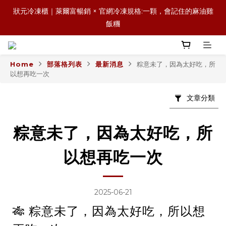
森日之禮｜職場賀禮的質感新選擇，傳承好味道，也送出祝福與人
狀元冷凍櫃｜萊爾富暢銷 × 官網冷凍規格:一顆，會記住的麻油雞
情味
飯糰
森日之禮｜職場賀禮的質感新選擇，傳承好味道，也送出祝福與人
情味
Home
部落格列表
最新消息
粽意未了，因為太好吃，所
以想再吃一次
文章分類
粽意未了，因為太好吃，所
以想再吃一次
2025-06-21
🎋 粽意未了，因為太好吃，所以想