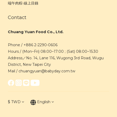
端午肉粽-線上目錄
Contact
Chuang Yuan Food Co., Ltd.
Phone / +886 2-2290-0606
Hours / (Mon~Fri) 08:00~17:00 ; (Sat) 08:00~15:30
Address／No. 14, Lane 116, Wugong 3rd Road, Wugu
District, New Taipei City
Mail / chuangyuan@babyday.com.tw
$
TWD
English