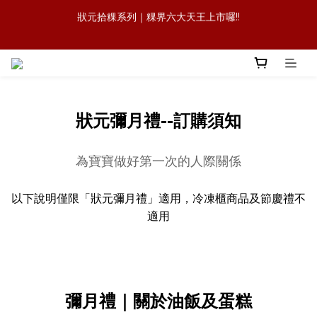
狀元拾粿系列｜粿界六大天王上市囉!!
森日之禮｜職場賀禮的質感新選擇，傳承好味道，也送出祝福與人
情味
狀元冷凍櫃｜萊爾富暢銷 × 官網冷凍規格:一顆，會記住的麻油雞
飯糰
森日之禮｜職場賀禮的質感新選擇，傳承好味道，也送出祝福與人
情味
狀元彌月禮--訂購須知
為寶寶做好第一次的人際關係
以下說明僅限「狀元彌月禮」適用，冷凍櫃商品及節慶禮不
適用
彌月禮｜關於油飯及蛋糕