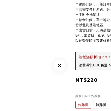
＊網路訂購：一筆訂單
＊若需要多點運送、分
＊不附免洗餐具
＊熱食油飯，單一地址須
竹以北到基隆地區）
＊出貨日前一天將是截
8/1，出貨日：8/9。8
以於營業時間來電修改
油飯滿額折扣 on sel
消費滿$5000免運 on
NT$220
雞腿口味
: 炸雞腿
炸雞腿
滷雞腿