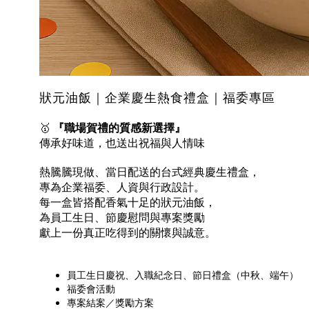
狀元油飯｜企業慶生熱食禮盒｜福委專區
🥇
『職場賀禮的質感新選擇』
傳承好味道，也送出祝福與人情味
熱騰騰現做、當日配送的台式經典慶生禮盒，
專為企業福委、人資與行政設計。
每一盒皆搭配香氣十足的狀元油飯，
為員工生日、節慶慰問與專案獎勵
獻上一份真正吃得到的關懷與誠意。
員工生日慶祝、入職紀念日、節日禮盒（中秋、端午）
福委會活動
專案結案／獎勵方案