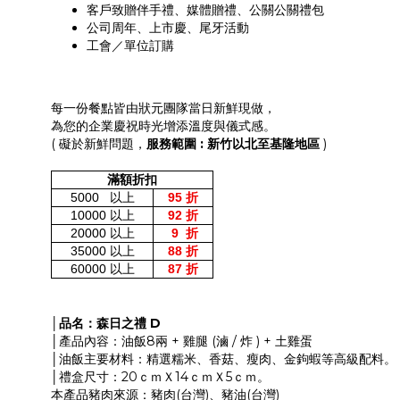
客戶致贈伴手禮、媒體贈禮、公關公關禮包
公司周年、上市慶、尾牙活動
工會／單位訂購
每一份餐點皆由狀元團隊當日新鮮現做，
為您的企業慶祝時光增添溫度與儀式感。
( 礙於新鮮問題，
服務範圍 : 新竹以北至基隆地區
)
滿額折扣
5000
以上
95
折
10000
以上
92
折
20000
以上
9
折
35000
以上
88
折
60000
以上
87
折
│品名：森日之禮 D
│產品內容：油飯8兩 + 雞腿 (滷 / 炸 ) + 土雞蛋
│油飯主要材料：精選糯米、香菇、瘦肉、金鉤蝦等高級配料。
│禮盒尺寸：20ｃｍＸ14ｃｍＸ5ｃｍ。
本產品豬肉來源：豬肉(台灣)、豬油(台灣)