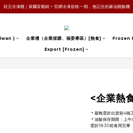
森日之禮｜職場賀禮的質感新選擇，傳承好味道，也送出祝福與人情味
狀元冷凍櫃｜萊爾富暢銷 × 官網冷凍規格:一顆，會記住的麻油雞飯糰
森日之禮｜職場賀禮的質感新選擇，傳承好味道，也送出祝福與人情味
iwan )
企業禮（企業採購、福委專區）[熱食]
Frozen 
Export [Frozen]
<企業熱
＊最晚需於出貨前4個
＊油飯保存期限：上午出貨
需於18:30前食用完畢