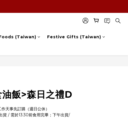
Foods (Taiwan)
Festive Gifts (Taiwan)
BUY NOW
食油飯>森日之禮D
工作天事先訂購（週日公休）
 / 需於13:30前食用完畢；下午出貨/ 