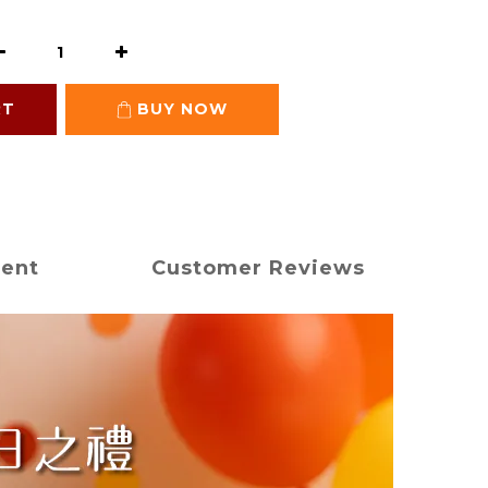
RT
BUY NOW
ment
Customer Reviews