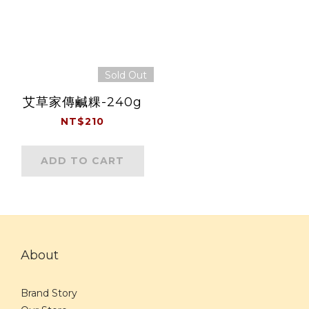
Sold Out
艾草家傳鹹粿-240g
NT$210
ADD TO CART
About
Brand Story