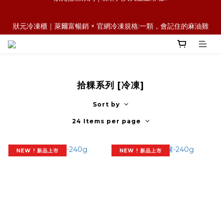
森日之禮｜職場賀禮的質感新選擇，傳承好味道，也送出祝福與人
狀元冷凍櫃｜萊爾富暢銷 × 官網冷凍規格:一顆，會記住的麻油雞
情味
飯糰
森日之禮｜職場賀禮的質感新選擇，傳承好味道，也送出祝福與人
情味
拾粿系列 [冷凍]
Sort by
24 Items per page
NEW ! 新品上市
NEW ! 新品上市