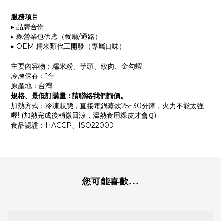
服務項目
▸
品牌合作
▸
粿營業包供應（餐廳
/
通路）
▸
OEM
糯米類代工開發（專屬口味）
主要內容物：糯米粉、芋頭、絞肉、金勾蝦
冷凍保存：1年
原產地：台灣
規格、最低訂購量
:
請聯絡我們詢價。
加熱方式：冷凍狀態，直接電鍋蒸炊25~30分鐘，火力不能太強
喔! (加熱完成後稍微回涼，溫熱食用粿皮才會Ｑ)
食品認證：HACCP、ISO22000
您可能喜歡...