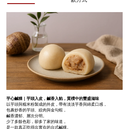
款方式
芋心鹹粿｜芋頭入皮，鹹香入餡，質樸中的豐盛滋味
以芋頭與糯米粉製成的外皮，帶有淡淡芋香與綿柔口感，
包裹炒香的芋頭、絞肉與金勾蝦，
鹹香濃郁、層次分明。
少了多餘色彩，卻多了家的味道，
是一款真正吃得出實在的台式鹹粿。