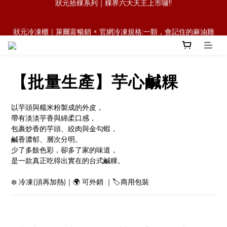
森日之禮｜職場賀禮的質感新選擇，傳承好味道，也送出祝福與人
狀元冷凍櫃｜萊爾富暢銷 × 官網冷凍規格:一顆，會記住的麻油雞
情味
飯糰
森日之禮｜職場賀禮的質感新選擇，傳承好味道，也送出祝福與人
情味
【批量生產】芋心鹹粿
以芋頭與糯米粉製成的外皮，
帶有淡淡芋香與綿柔口感，
包裹炒香的芋頭、絞肉與金勾蝦，
鹹香濃郁、層次分明。
少了多餘色彩，卻多了家的味道，
是一款真正吃得出實在的台式鹹粿。
❄️ 冷凍(須再加熱)｜🌍 可外銷 ｜🏷️商用包裝