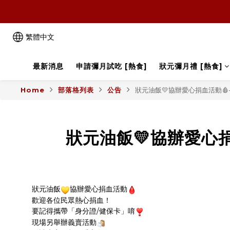
繁體中文
最新消息
申請彌月試吃 [熱食]
狀元彌月禮 [熱食]
Home
部落格列表
公告
狀元油飯💛協辦愛心捐血活動🩸--
狀元油飯💛協辦愛心捐血
狀元油飯
協辦愛心捐血活動
歡迎各位民眾熱心捐血！
要記得攜帶「身分證/健保卡」唷
現場另舉辦義賣活動