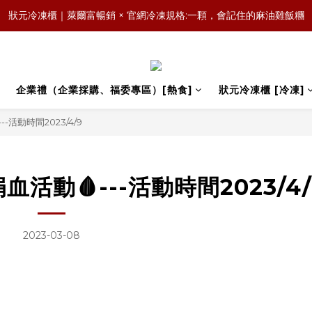
森日之禮｜職場賀禮的質感新選擇，傳承好味道，也送出祝福與人情味
狀元冷凍櫃｜萊爾富暢銷 × 官網冷凍規格:一顆，會記住的麻油雞飯糰
森日之禮｜職場賀禮的質感新選擇，傳承好味道，也送出祝福與人情味
企業禮（企業採購、福委專區）[熱食]
狀元冷凍櫃 [冷凍]
-活動時間2023/4/9
活動🩸---活動時間2023/4/
2023-03-08