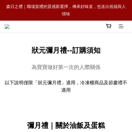
森日之禮｜職場賀禮的質感新選擇，傳承好味道，也送出祝福與人
森日之禮｜職場賀禮的質感新選擇，傳承好味道，也送出祝福與人
情味
情味
狀元拾粿系列｜粿界六大天王上市囉!!
狀元冷凍櫃｜萊爾富暢銷 × 官網冷凍規格:一顆，會記住的麻油雞
狀元彌月禮--訂購須知
飯糰
為寶寶做好第一次的人際關係
森日之禮｜職場賀禮的質感新選擇，傳承好味道，也送出祝福與人
情味
以下說明僅限「狀元彌月禮」適用，冷凍櫃商品及節慶禮不
適用
彌月禮｜關於油飯及蛋糕