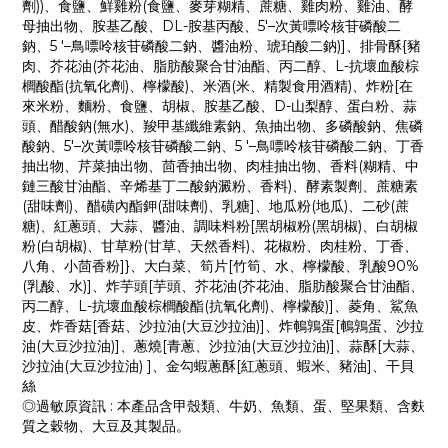
劑))、食鹽、鮮雞粉(食鹽、麥芽糊精、蔗糖、雞肉粉、雞油、酵
母抽出物、胺基乙酸、DL-胺基丙酸、5'–次黃嘌呤核苷磷酸二
鈉、5 '–鳥嘌呤核苷磷酸二鈉、醬油粉、琥珀酸二鈉)]、排骨酥{豬
肉、芥花油(芥花油、脂肪酸聚合甘油酯、丙二醇、L-抗壞血酸棕
櫚酸酯(抗氧化劑)、檸檬酸)、米酒(米、精製食用酒精)、炸粉[在
來米粉、麵粉、食鹽、胡椒、胺基乙酸、D-山梨醇、蛋白粉、蒜
頭、醋酸鈉(無水)、羧甲基纖維素鈉、魚抽出物、多磷酸鈉、焦磷
酸鈉、5'–次黃嘌呤核苷磷酸二鈉、5 '–鳥嘌呤核苷磷酸二鈉、丁香
抽出物、芹菜抽出物、茴香抽出物、肉桂抽出物、香料(糊精、中
鏈三酸甘油酯、辛烯基丁二酸鈉澱粉、香料)、酵素製劑、蔗糖素
(甜味劑)、醋磺內酯鉀(甜味劑)、乳糖]、地瓜粉(地瓜)、二砂(蔗
糖)、紅蔥頭、大蒜、醬油、調味料粉[黑胡椒粉(黑胡椒)、白胡椒
粉(白胡椒)、甘草粉(甘草、天然香料)、花椒粉、肉桂粉、丁香、
八角、小茴香粉]}、大白菜、筍片[竹筍、水、檸檬酸、乳酸90%
(乳酸、水)]、炸芋頭[芋頭、芥花油(芥花油、脂肪酸聚合甘油酯、
丙二醇、L-抗壞血酸棕櫚酸酯(抗氧化劑)、檸檬酸)]、菱角、鯊魚
皮、炸香菇[香菇、沙拉油(大豆沙拉油)]、炸鵪鶉蛋[鵪鶉蛋、沙拉
油(大豆沙拉油)]、蔥燒[青蔥、沙拉油(大豆沙拉油)]、蒜酥[大蒜、
沙拉油(大豆沙拉油) ]、金勾蝦蔥酥[紅蔥頭、蝦米、豬油]、干貝
絲
◎過敏原資訊 : 本產品含甲殼類、牛奶、魚類、蛋、堅果類、含麩
質之穀物、大豆及其製品。