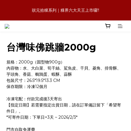
森日之禮｜職場賀禮的質感新選擇，傳承好味道，也送出祝福與人
狀元拾粿系列｜粿界六大天王上市囉!!
情味
狀元冷凍櫃｜萊爾富暢銷 × 官網冷凍規格:一顆，會記住的麻油雞
飯糰
台灣味佛跳牆2000g
森日之禮｜職場賀禮的質感新選擇，傳承好味道，也送出祝福與人
情味
規格：2000g（固型物900g）
內容物：水、大白菜、筍干絲、鯊魚皮、干貝、菱角、排骨酥、
芋頭角、香菇、鵪鶉蛋、蝦酥、蒜酥
包裝尺寸：26.5*19.5*13.3 CM
保存期限：冷凍12個月
冷凍宅配：付款完成後3天寄出
【指定日期】若需要指定出貨日期，請在訂單備註留下「希望寄
件日」。
*可寄件日期：下單日+3天 ~ 2026/2/3*
門市自取免運費