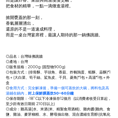
而是讓炸香、菜甜與高湯慢慢交融，
把食材的精華，一點一滴燉進湯裡。
掀開甕蓋的那一刻，
香氣層層湧出，
還原的不是一道速成料理，
而是一桌台灣宴席裡，最讓人期待的那一鍋佛跳牆。
◎品名：台灣味佛跳牆
◎產地：台灣
◎販售規格：2000g (固型物900g)
◎包裝方式：(排骨酥、芋頭角、香菇、炸鵪鶉蛋、蝦酥、蒜酥)*1
包＋(大白菜、筍干絲、鯊魚皮、干貝、菱角)*1包＋高湯*1包＋外
盒
◎
食用方式：完全解凍後，準備一個可蒸炊的大碗，將料包及高
湯鋪在鍋內，
封上保鮮膜蒸炊50~60分鐘
◎保存期限：-18ﾟC以下冷凍保存12個月 (以消費者收受日算起，
至少距有效日期前 210日以上)
◎成分：雞高湯[水、米酒(米、精製食用酒精)、雞肉醬(雞肉、食
鹽、雞油、麥芽糊精、水、酵母抽出物、混合濃縮生育醇(抗氧化