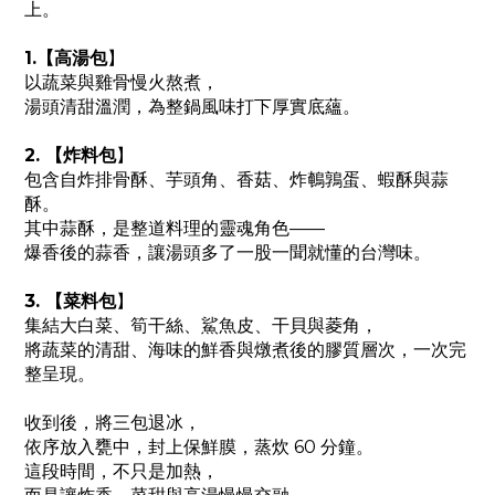
上。
1.【高湯包
】
以蔬菜與雞骨慢火熬煮，
湯頭清甜溫潤，為整鍋風味打下厚實底蘊。
2. 【炸料包
】
包含自炸排骨酥、芋頭角、香菇、炸鵪鶉蛋、蝦酥與蒜
酥。
其中蒜酥，是整道料理的靈魂角色——
爆香後的蒜香，讓湯頭多了一股一聞就懂的台灣味。
3. 【菜料包
】
集結大白菜、筍干絲、鯊魚皮、干貝與菱角，
將蔬菜的清甜、海味的鮮香與燉煮後的膠質層次，一次完
整呈現。
收到後，將三包退冰，
依序放入甕中，封上保鮮膜，蒸炊 60 分鐘。
這段時間，不只是加熱，