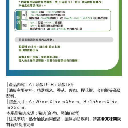
│產品內容：A：油飯1斤 B：油飯1.5斤
│油飯主要材料：精選糯米、香菇、瘦肉、櫻花蝦、金鉤蝦等高級
配料。
│禮盒尺寸：A：20ｃｍＸ14ｃｍＸ5ｃｍ。B：24.5ｃｍＸ14ｃ
ｍＸ5ｃｍ。
本產品豬肉來源：豬肉(台灣)、豬油(台灣)
│
注意事項：熱食油飯如同便當，無添加防腐劑，請
當餐賞味期限
前
新鮮食用完畢