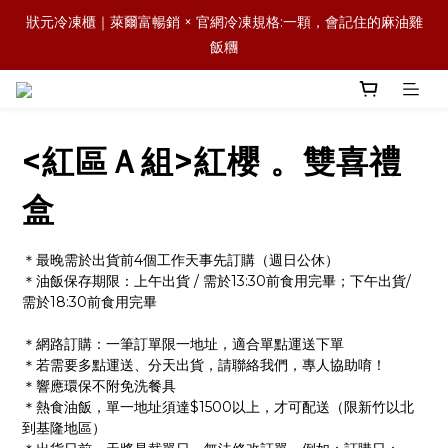
森日之禮｜職場賀禮的質感新選擇，傳承好味道，也送出祝福與人
狀元冷凍櫃｜萊爾富暢銷 × 官網冷凍規格:一顆，會記住的麻油雞
情味
飯糰
森日之禮｜職場賀禮的質感新選擇，傳承好味道，也送出祝福與人
情味
<紅區Ａ組>紅櫻 。雙喜禮
盒
＊最晚需於出貨前4個工作天事先訂購（週日公休）
＊油飯保存期限：上午出貨 / 需於13:30前食用完畢；下午出貨/ 
需於18:30前食用完畢
＊網路訂購：一筆訂單限一地址，適合單點運送下單
＊若需要多點運送、分天出貨，請聯絡我們，專人協助唷！
＊響應環保不附免洗餐具
＊熱食油飯，單一地址須達$1500以上，才可配送（限新竹以北
到基隆地區）