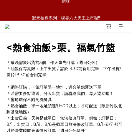
森日之禮｜職場賀禮的質感新選擇，傳承好味道，也送出祝福與人
狀元拾粿系列｜粿界六大天王上市囉!!
情味
狀元冷凍櫃｜萊爾富暢銷 × 官網冷凍規格:一顆，會記住的麻油雞
飯糰
<熱食油飯>栗。福氣竹籃
森日之禮｜職場賀禮的質感新選擇，傳承好味道，也送出祝福與人
情味
＊最晚需於出貨前3個工作天事先訂購（週日公休）
＊油飯保存期限：上午出貨 / 需於13:30前食用完畢；下午出貨/ 
需於18:30前食用完畢
＊網路訂購：一筆訂單限一地址，適合單點運送下單
＊若需要多點運送、分天出貨，請聯絡我們，專人協助唷！
＊響應環保不附免洗餐具
＊熱食油飯，單一地址須達$1500以上，才可配送（限新竹以北
到基隆地區）
＊出貨日前一天將是截單日，無法修改訂單。例如：訂購日：
8/1，出貨日：8/9。8/8是截單日無法修改訂單。8/1~8/7 都可
以於營業時間來電修改訂單（週日公休除外）