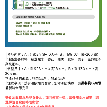
│產品內容：A：油飯5斤(8~10人份) B：油飯10斤(18~20人份)
│油飯主要材料：精選糯米、香菇、瘦肉、魷魚、栗子、金鉤蝦等
高級配料。
│散盤尺寸：A：直徑28ｃｍＸ高18ｃｍ。B：直徑30ｃｍＸ高
20ｃｍ。
本產品豬肉來源：豬肉(台灣)、豬油(台灣)
│
注意事項：熱食油飯如同便當，無添加防腐劑，請
當餐賞味期限
前
新鮮食用完畢
熱食油飯禮盒為即食餐盒，如同便當一樣，當餐需食用完畢，請
選擇適合您的時段出貨