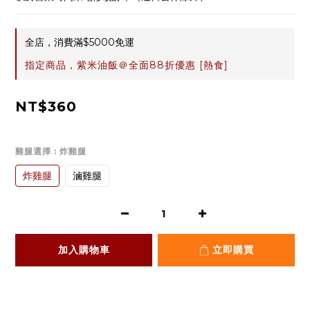
全店，消費滿$5000免運
指定商品，紫米油飯＠全面88折優惠 [熱食]
NT$360
雞腿選擇
: 炸雞腿
炸雞腿
滷雞腿
加入購物車
立即購買