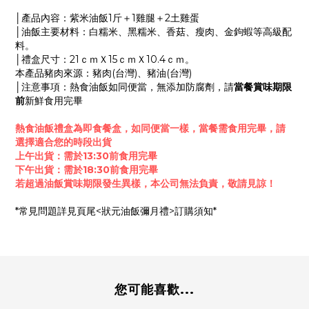
│產品內容：紫米油飯1斤＋1雞腿＋2土雞蛋
│油飯主要材料：白糯米、黑糯米、香菇、瘦肉、金鉤蝦等高級配
料。
│禮盒尺寸：
21ｃｍＸ15ｃｍＸ10.4ｃｍ。
本產品豬肉來源：豬肉(台灣)、豬油(台灣)
│
注意事項：熱食油飯如同便當，無添加防腐劑，請
當餐賞味期限
前
新鮮食用完畢
熱食油飯禮盒為即食餐盒，如同便當一樣，當餐需食用完畢，請
選擇適合您的時段出貨
上午出貨：需於13:30前食用完畢
下午出貨：需於18:30前食用完畢
若超過油飯賞味期限發生異樣，本公司無法負責，敬請見諒！
*常見問題詳見頁尾<狀元油飯彌月禮>訂購須知*
您可能喜歡...