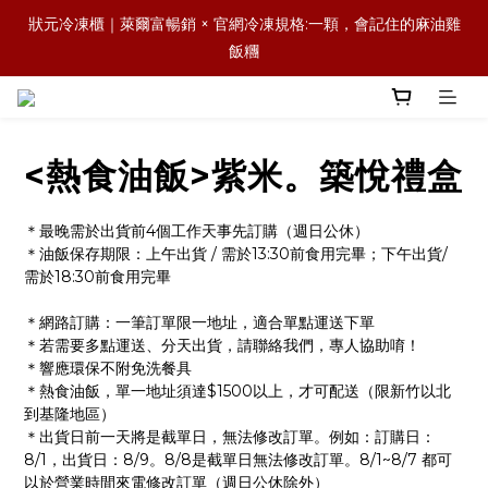
森日之禮｜職場賀禮的質感新選擇，傳承好味道，也送出祝福與人
狀元冷凍櫃｜萊爾富暢銷 × 官網冷凍規格:一顆，會記住的麻油雞
情味
飯糰
森日之禮｜職場賀禮的質感新選擇，傳承好味道，也送出祝福與人
情味
<熱食油飯>紫米。築悅禮盒
＊最晚需於出貨前4個工作天事先訂購（週日公休）
＊油飯保存期限：上午出貨 / 需於13:30前食用完畢；下午出貨/ 
需於18:30前食用完畢
＊網路訂購：一筆訂單限一地址，適合單點運送下單
＊若需要多點運送、分天出貨，請聯絡我們，專人協助唷！
＊響應環保不附免洗餐具
＊熱食油飯，單一地址須達$1500以上，才可配送（限新竹以北
到基隆地區）
＊出貨日前一天將是截單日，無法修改訂單。例如：訂購日：
8/1，出貨日：8/9。8/8是截單日無法修改訂單。8/1~8/7 都可
以於營業時間來電修改訂單（週日公休除外）