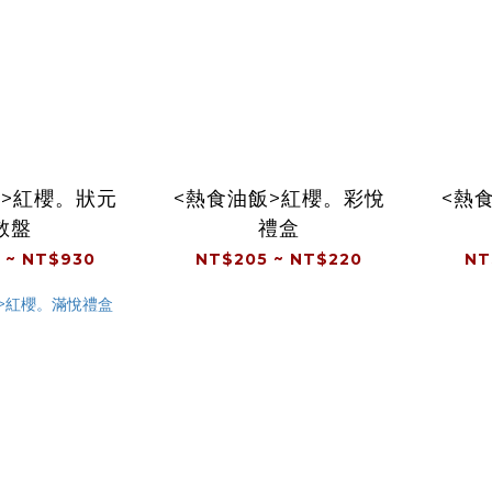
飯>紅櫻。狀元
<熱食油飯>紅櫻。彩悅
<熱
散盤
禮盒
 ~ NT$930
NT$205 ~ NT$220
NT