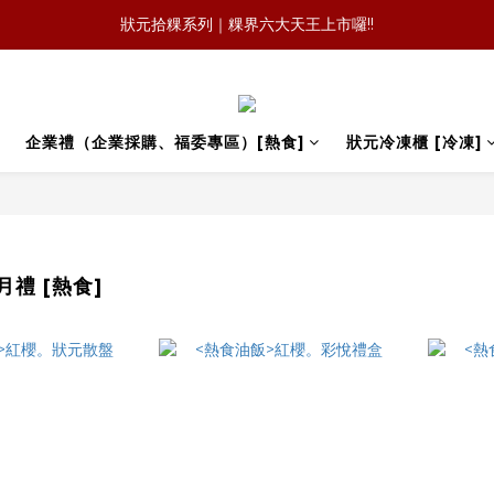
森日之禮｜職場賀禮的質感新選擇，傳承好味道，也送出祝福與人情味
狀元拾粿系列｜粿界六大天王上市囉!!
狀元冷凍櫃｜萊爾富暢銷 × 官網冷凍規格:一顆，會記住的麻油雞飯糰
森日之禮｜職場賀禮的質感新選擇，傳承好味道，也送出祝福與人情味
企業禮（企業採購、福委專區）[熱食]
狀元冷凍櫃 [冷凍]
禮 [熱食]