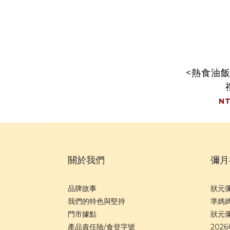
<熱食油
NT
關於我們
彌月
品牌故事
狀元
我們的特色與堅持
準媽
門市據點
狀元
產品責任險/食登字號
202