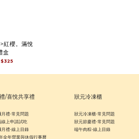
飯>紅櫻。滿悅
禮盒
$325
禮/喜悅共享禮
狀元冷凍櫃
彌月禮-常見問題
狀元冷凍櫃-常見問題
媽線上申請試吃
狀元節慶禮-常見問題
彌月禮-線上目錄
端午肉粽-線上目錄
6年全年營業與休假行事曆