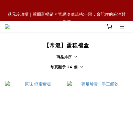
森日之禮｜職場賀禮的質感新選擇，傳承好味道，也送出祝福與人
狀元冷凍櫃｜萊爾富暢銷 × 官網冷凍規格:一顆，會記住的麻油雞
情味
飯糰
森日之禮｜職場賀禮的質感新選擇，傳承好味道，也送出祝福與人
情味
【常溫】蛋糕禮盒
商品排序
每頁顯示 24 個